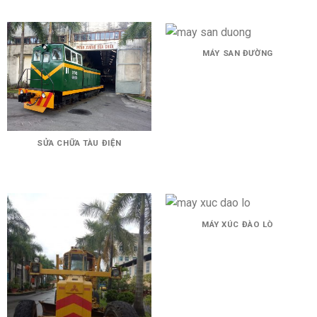
MÁY SAN ĐƯỜNG
SỬA CHỮA TÀU ĐIỆN
MÁY XÚC ĐÀO LÒ