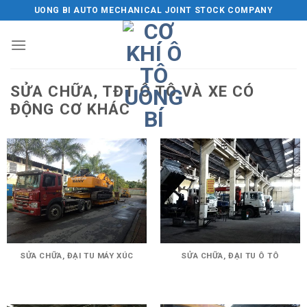
Skip
UONG BI AUTO MECHANICAL JOINT STOCK COMPANY
to
content
SỬA CHỮA, TĐT Ô TÔ VÀ XE CÓ
ĐỘNG CƠ KHÁC
SỬA CHỮA, ĐẠI TU MÁY XÚC
SỬA CHỮA, ĐẠI TU Ô TÔ