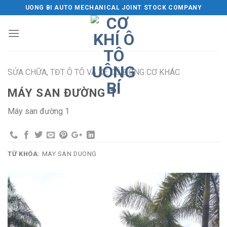
Skip
UONG BI AUTO MECHANICAL JOINT STOCK COMPANY
to
content
SỬA CHỮA, TĐT Ô TÔ VÀ XE CÓ ĐỘNG CƠ KHÁC
MÁY SAN ĐƯỜNG 1
Máy san đường 1
TỪ KHÓA:
MAY SAN DUONG