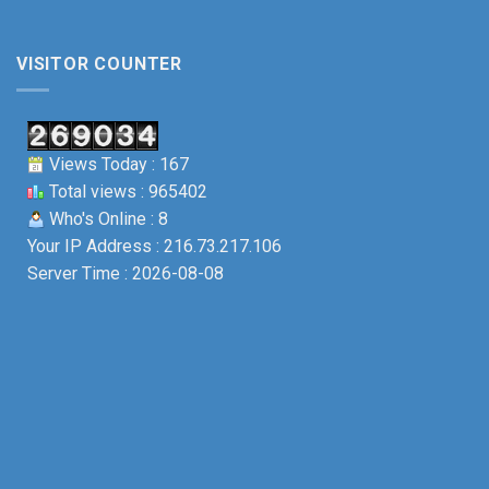
Uông
sỹ.
Bí
VISITOR COUNTER
Views Today : 167
Total views : 965402
Who's Online : 8
Your IP Address : 216.73.217.106
Server Time : 2026-08-08