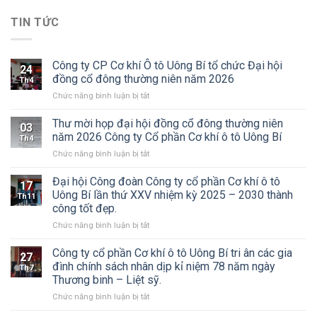
TIN TỨC
Công ty CP Cơ khí Ô tô Uông Bí tổ chức Đại hội
24
đồng cổ đông thường niên năm 2026
Th4
ở
Chức năng bình luận bị tắt
Công
ty
Thư mời họp đại hội đồng cổ đông thường niên
03
CP
năm 2026 Công ty Cổ phần Cơ khí ô tô Uông Bí
Th4
Cơ
ở
Chức năng bình luận bị tắt
khí
Thư
Ô
mời
Đại hội Công đoàn Công ty cổ phần Cơ khí ô tô
tô
17
họp
Uông
Uông Bí lần thứ XXV nhiệm kỳ 2025 – 2030 thành
Th11
đại
Bí
công tốt đẹp.
hội
tổ
ở
Chức năng bình luận bị tắt
đồng
chức
Đại
cổ
Đại
hội
đông
Công ty cổ phần Cơ khí ô tô Uông Bí tri ân các gia
hội
27
Công
thường
đồng
đình chính sách nhân dịp kỉ niệm 78 năm ngày
Th7
đoàn
niên
cổ
Thương binh – Liệt sỹ.
Công
năm
đông
ở
Chức năng bình luận bị tắt
ty
2026
thường
Công
cổ
Công
niên