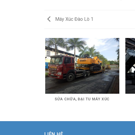
Máy Xúc Đào Lò 1
BỊ Ô TÔ 6
SỬA CHỮA, ĐẠI TU MÁY XÚC
LIÊN HỆ