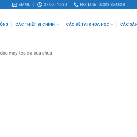
EMAIL
07:00 - 16:30
HOTLINE: 02033.854.028
ĐỘNG
CÁC THIẾT BỊ CHÍNH
CÁC ĐỀ TÀI KHOA HỌC
CÁC SẢ