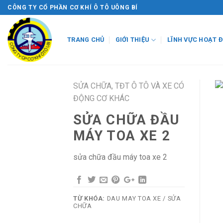
Skip
CÔNG TY CỔ PHẦN CƠ KHÍ Ô TÔ UÔNG BÍ
to
content
TRANG CHỦ
GIỚI THIỆU
LĨNH VỰC HOẠT 
SỬA CHỮA, TĐT Ô TÔ VÀ XE CÓ
ĐỘNG CƠ KHÁC
SỬA CHỮA ĐẦU
MÁY TOA XE 2
sửa chữa đầu máy toa xe 2
TỪ KHÓA:
DAU MAY TOA XE / SỬA
CHỮA