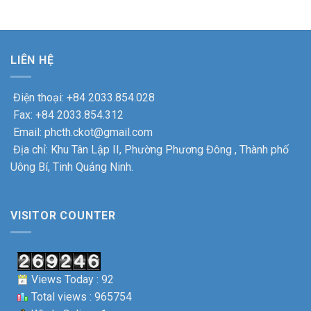
đại
THẮM
gia
2025
tu
TÌNH
đình
–
thiết
ĐOÀN
chính
2030
bị
KẾT
sách
thành
xe
nhân
công
LIÊN HỆ
máy
dịp
tốt
tại
kỉ
đẹp.
Công
niệm
Điện thoại: +84 2033.854.028
ty
78
Cổ
Fax: +84 2033.854.312
năm
phần
ngày
Email: phcth.ckot@gmail.com
Cơ
Thương
khí
Địa chỉ: Khu Tân Lập II, Phường Phương Đông , Thành phố
binh
ô
–
Uông Bí, Tinh Quảng Ninh.
tô
Liệt
Uông
sỹ.
Bí
VISITOR COUNTER
Views Today : 92
Total views : 965754