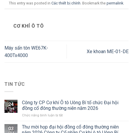
This entry was posted in
Các thiết bị chính
. Bookmark the
permalink
.
CƠ KHÍ Ô TÔ
Máy sấn tôn WE67K-
Xe khoan ME-01-DE
400Tx4000
TIN TỨC
Công ty CP Cơ khí Ô tô Uông Bí tổ chức Đại hội
24
đồng cổ đông thường niên năm 2026
Th4
ở
Chức năng bình luận bị tắt
Công
ty
Thư mời họp đại hội đồng cổ đông thường niên
03
CP
năm 2026 Công ty Cổ phần Cơ khí ô tô Uông Bí