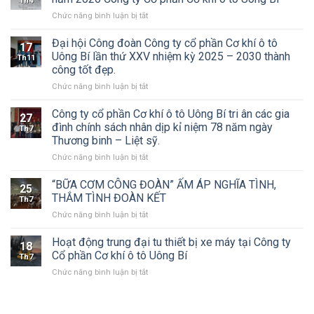
Th4
Cơ
ở
Chức năng bình luận bị tắt
khí
Thư
Ô
mời
Đại hội Công đoàn Công ty cổ phần Cơ khí ô tô
tô
17
họp
Uông
Uông Bí lần thứ XXV nhiệm kỳ 2025 – 2030 thành
Th11
đại
Bí
công tốt đẹp.
hội
tổ
ở
Chức năng bình luận bị tắt
đồng
chức
Đại
cổ
Đại
hội
đông
Công ty cổ phần Cơ khí ô tô Uông Bí tri ân các gia
hội
27
Công
thường
đồng
đình chính sách nhân dịp kỉ niệm 78 năm ngày
Th7
đoàn
niên
cổ
Thương binh – Liệt sỹ.
Công
năm
đông
ở
Chức năng bình luận bị tắt
ty
2026
thường
Công
cổ
Công
niên
ty
phần
ty
“BỮA CƠM CÔNG ĐOÀN” ẤM ÁP NGHĨA TÌNH,
năm
25
cổ
Cơ
Cổ
THẮM TÌNH ĐOÀN KẾT
2026
Th7
phần
khí
phần
ở
Chức năng bình luận bị tắt
Cơ
ô
Cơ
“BỮA
khí
tô
khí
CƠM
Hoạt động trung đại tu thiết bị xe máy tại Công ty
ô
Uông
ô
18
CÔNG
tô
Bí
Cổ phần Cơ khí ô tô Uông Bí
tô
Th7
ĐOÀN”
Uông
lần
Uông
ở
Chức năng bình luận bị tắt
ẤM
Bí
thứ
Bí
Hoạt
ÁP
tri
XXV
động
NGHĨA
ân
nhiệm
trung
TÌNH,
các
kỳ