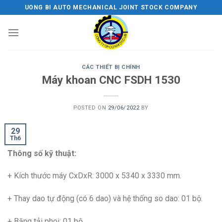
Skip
UONG BI AUTO MECHANICAL JOINT STOCK COMPANY
to
content
CÁC THIẾT BỊ CHÍNH
Máy khoan CNC FSDH 1530
POSTED ON
29/06/2022
BY
29
Th6
Thông số kỹ thuật:
+ Kích thước máy CxDxR: 3000 x 5340 x 3330 mm.
+ Thay dao tự động (có 6 dao) và hệ thống so dao: 01 bộ.
+ Băng tải phoi: 01 bộ.