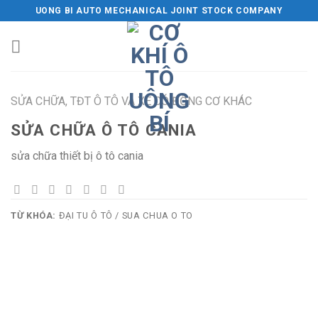
Skip
UONG BI AUTO MECHANICAL JOINT STOCK COMPANY
to
content
SỬA CHỮA, TĐT Ô TÔ VÀ XE CÓ ĐỘNG CƠ KHÁC
SỬA CHỮA Ô TÔ CANIA
sửa chữa thiết bị ô tô cania
TỪ KHÓA:
ĐẠI TU Ô TÔ / SUA CHUA O TO