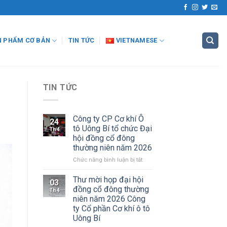
N PHẨM CƠ BẢN
TIN TỨC
VIETNAMESE
TIN TỨC
Công ty CP Cơ khí Ô
24
tô Uông Bí tổ chức Đại
Th4
hội đồng cổ đông
thường niên năm 2026
ở
Chức năng bình luận bị tắt
Công
ty
Thư mời họp đại hội
03
CP
đồng cổ đông thường
Th4
Cơ
niên năm 2026 Công
khí
ty Cổ phần Cơ khí ô tô
Ô
Uông Bí
tô