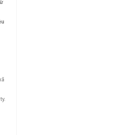
từ
ệu
xã
ty.
c