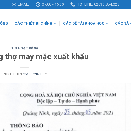
EMAIL
07:00 - 16:30
HOTLINE: 02033.854.028
ĐỘNG
CÁC THIẾT BỊ CHÍNH
CÁC ĐỀ TÀI KHOA HỌC
CÁC SẢ
TIN HOẠT ĐỘNG
g thợ may mặc xuất khẩu
POSTED ON
26/05/2021
BY