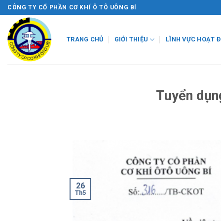
Skip
CÔNG TY CỔ PHẦN CƠ KHÍ Ô TÔ UÔNG BÍ
to
content
TRANG CHỦ
GIỚI THIỆU
LĨNH VỰC HOẠT 
Tuyển dụn
26
Th5