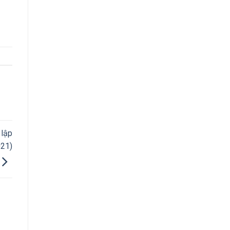
 lập
021)