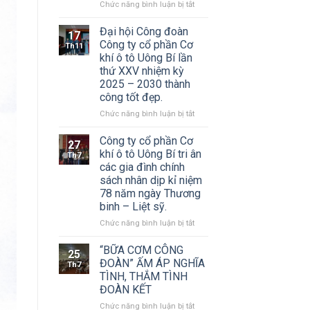
Uông
ở
Chức năng bình luận bị tắt
Bí
Thư
tổ
mời
Đại hội Công đoàn
17
chức
họp
Công ty cổ phần Cơ
Th11
Đại
đại
khí ô tô Uông Bí lần
hội
hội
thứ XXV nhiệm kỳ
đồng
đồng
2025 – 2030 thành
cổ
cổ
công tốt đẹp.
đông
đông
thường
thường
ở
Chức năng bình luận bị tắt
niên
niên
Đại
năm
năm
hội
Công ty cổ phần Cơ
27
2026
2026
Công
khí ô tô Uông Bí tri ân
Th7
Công
đoàn
các gia đình chính
ty
Công
sách nhân dịp kỉ niệm
Cổ
ty
78 năm ngày Thương
phần
cổ
Cơ
binh – Liệt sỹ.
phần
khí
Cơ
ở
Chức năng bình luận bị tắt
ô
khí
Công
tô
ô
ty
“BỮA CƠM CÔNG
Uông
25
tô
cổ
ĐOÀN” ẤM ÁP NGHĨA
Bí
Th7
Uông
phần
TÌNH, THẮM TÌNH
Bí
Cơ
ĐOÀN KẾT
lần
khí
thứ
ô
ở
Chức năng bình luận bị tắt