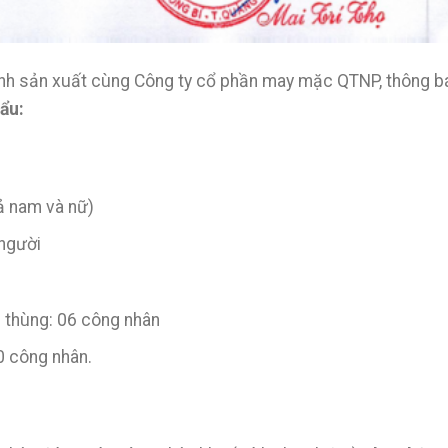
oanh sản xuất cùng Công ty cổ phần may mặc QTNP, thông b
ẩu:
ả nam và nữ)
 người
 thùng: 06 công nhân
0 công nhân.