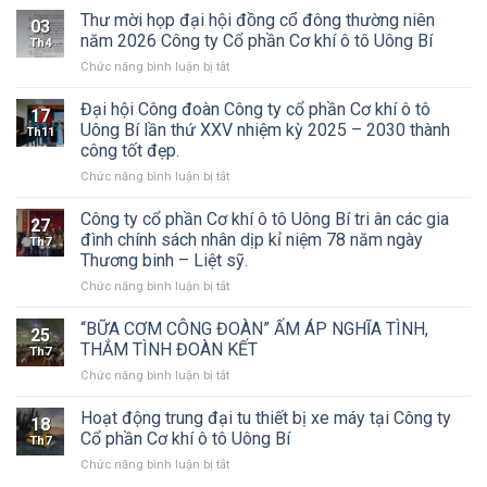
ty
Thư mời họp đại hội đồng cổ đông thường niên
03
CP
năm 2026 Công ty Cổ phần Cơ khí ô tô Uông Bí
Th4
Cơ
ở
Chức năng bình luận bị tắt
khí
Thư
Ô
mời
Đại hội Công đoàn Công ty cổ phần Cơ khí ô tô
tô
17
họp
Uông
Uông Bí lần thứ XXV nhiệm kỳ 2025 – 2030 thành
Th11
đại
Bí
công tốt đẹp.
hội
tổ
ở
Chức năng bình luận bị tắt
đồng
chức
Đại
cổ
Đại
hội
đông
Công ty cổ phần Cơ khí ô tô Uông Bí tri ân các gia
hội
27
Công
thường
đồng
đình chính sách nhân dịp kỉ niệm 78 năm ngày
Th7
đoàn
niên
cổ
Thương binh – Liệt sỹ.
Công
năm
đông
ở
Chức năng bình luận bị tắt
ty
2026
thường
Công
cổ
Công
niên
ty
phần
ty
“BỮA CƠM CÔNG ĐOÀN” ẤM ÁP NGHĨA TÌNH,
năm
25
cổ
Cơ
Cổ
THẮM TÌNH ĐOÀN KẾT
2026
Th7
phần
khí
phần
ở
Chức năng bình luận bị tắt
Cơ
ô
Cơ
“BỮA
khí
tô
khí
CƠM
Hoạt động trung đại tu thiết bị xe máy tại Công ty
ô
Uông
ô
18
CÔNG
tô
Bí
Cổ phần Cơ khí ô tô Uông Bí
tô
Th7
ĐOÀN”
Uông
lần
Uông
ở
Chức năng bình luận bị tắt
ẤM
Bí
thứ
Bí
Hoạt
ÁP