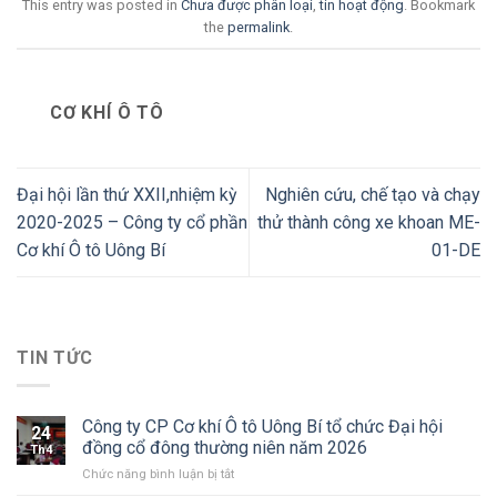
This entry was posted in
Chưa được phân loại
,
tin hoạt động
. Bookmark
the
permalink
.
CƠ KHÍ Ô TÔ
Đại hội lần thứ XXII,nhiệm kỳ
Nghiên cứu, chế tạo và chạy
2020-2025 – Công ty cổ phần
thử thành công xe khoan ME-
Cơ khí Ô tô Uông Bí
01-DE
TIN TỨC
Công ty CP Cơ khí Ô tô Uông Bí tổ chức Đại hội
24
đồng cổ đông thường niên năm 2026
Th4
ở
Chức năng bình luận bị tắt
Công