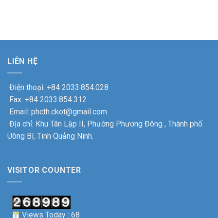
tri
XXV
động
NGHĨA
ân
nhiệm
trung
TÌNH,
các
kỳ
đại
THẮM
gia
2025
tu
TÌNH
đình
–
thiết
ĐOÀN
chính
2030
bị
KẾT
sách
thành
xe
nhân
công
LIÊN HỆ
máy
dịp
tốt
tại
kỉ
đẹp.
Công
niệm
Điện thoại: +84 2033.854.028
ty
78
Cổ
Fax: +84 2033.854.312
năm
phần
ngày
Email: phcth.ckot@gmail.com
Cơ
Thương
khí
Địa chỉ: Khu Tân Lập II, Phường Phương Đông , Thành phố
binh
ô
–
Uông Bí, Tinh Quảng Ninh.
tô
Liệt
Uông
sỹ.
Bí
VISITOR COUNTER
Views Today : 68