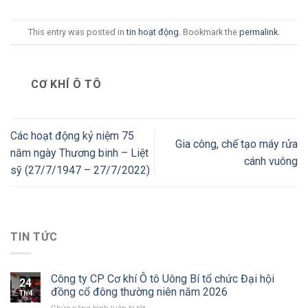
This entry was posted in
tin hoạt động
. Bookmark the
permalink
.
CƠ KHÍ Ô TÔ
Các hoạt động kỷ niệm 75
Gia công, chế tạo máy rửa
năm ngày Thương binh – Liệt
cánh vuông
sỹ (27/7/1947 – 27/7/2022)
TIN TỨC
Công ty CP Cơ khí Ô tô Uông Bí tổ chức Đại hội
24
đồng cổ đông thường niên năm 2026
Th4
ở