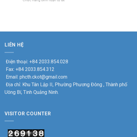
Chức năng bình luận bị tắt
ẤM
Bí
thứ
Bí
Hoạt
ÁP
tri
XXV
động
NGHĨA
ân
nhiệm
trung
TÌNH,
các
kỳ
đại
THẮM
gia
2025
tu
TÌNH
đình
–
thiết
ĐOÀN
chính
2030
bị
KẾT
sách
thành
xe
nhân
công
LIÊN HỆ
máy
dịp
tốt
tại
kỉ
đẹp.
Công
niệm
Điện thoại: +84 2033.854.028
ty
78
Cổ
Fax: +84 2033.854.312
năm
phần
ngày
Email: phcth.ckot@gmail.com
Cơ
Thương
khí
Địa chỉ: Khu Tân Lập II, Phường Phương Đông , Thành phố
binh
ô
–
Uông Bí, Tinh Quảng Ninh.
tô
Liệt
Uông
sỹ.
Bí
VISITOR COUNTER