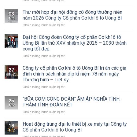
Chức năng bình luận bị tắt
Công
ty
Thư mời họp đại hội đồng cổ đông thường niên
03
CP
năm 2026 Công ty Cổ phần Cơ khí ô tô Uông Bí
Th4
Cơ
ở
Chức năng bình luận bị tắt
khí
Thư
Ô
mời
Đại hội Công đoàn Công ty cổ phần Cơ khí ô tô
tô
17
họp
Uông
Uông Bí lần thứ XXV nhiệm kỳ 2025 – 2030 thành
Th11
đại
Bí
công tốt đẹp.
hội
tổ
ở
Chức năng bình luận bị tắt
đồng
chức
Đại
cổ
Đại
hội
đông
Công ty cổ phần Cơ khí ô tô Uông Bí tri ân các gia
hội
27
Công
thường
đồng
đình chính sách nhân dịp kỉ niệm 78 năm ngày
Th7
đoàn
niên
cổ
Thương binh – Liệt sỹ.
Công
năm
đông
ở
Chức năng bình luận bị tắt
ty
2026
thường
Công
cổ
Công
niên
ty
phần
ty
“BỮA CƠM CÔNG ĐOÀN” ẤM ÁP NGHĨA TÌNH,
năm
25
cổ
Cơ
Cổ
THẮM TÌNH ĐOÀN KẾT
2026
Th7
phần
khí
phần
ở
Chức năng bình luận bị tắt
Cơ
ô
Cơ
“BỮA
khí
tô
khí
CƠM
Hoạt động trung đại tu thiết bị xe máy tại Công ty
ô
Uông
ô
18
CÔNG
tô
Bí
Cổ phần Cơ khí ô tô Uông Bí
tô
Th7
ĐOÀN”
Uông
lần
Uông
ở