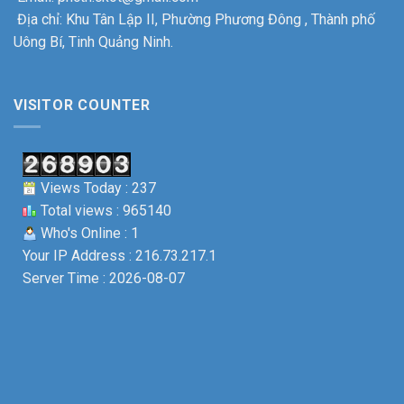
Thương
khí
Địa chỉ: Khu Tân Lập II, Phường Phương Đông , Thành phố
binh
ô
–
Uông Bí, Tinh Quảng Ninh.
tô
Liệt
Uông
sỹ.
Bí
VISITOR COUNTER
Views Today : 237
Total views : 965140
Who's Online : 1
Your IP Address : 216.73.217.1
Server Time : 2026-08-07