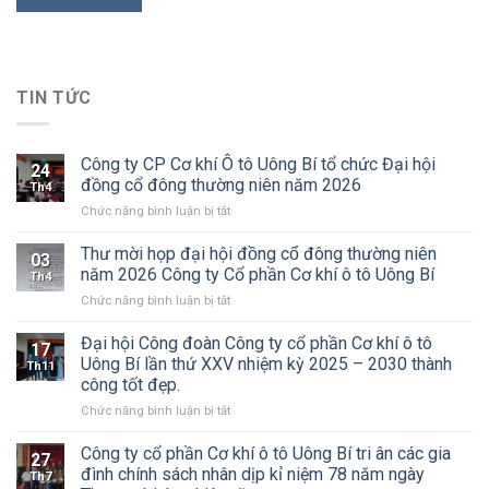
TIN TỨC
Công ty CP Cơ khí Ô tô Uông Bí tổ chức Đại hội
24
đồng cổ đông thường niên năm 2026
Th4
ở
Chức năng bình luận bị tắt
Công
ty
Thư mời họp đại hội đồng cổ đông thường niên
03
CP
năm 2026 Công ty Cổ phần Cơ khí ô tô Uông Bí
Th4
Cơ
ở
Chức năng bình luận bị tắt
khí
Thư
Ô
mời
Đại hội Công đoàn Công ty cổ phần Cơ khí ô tô
tô
17
họp
Uông
Uông Bí lần thứ XXV nhiệm kỳ 2025 – 2030 thành
Th11
đại
Bí
công tốt đẹp.
hội
tổ
ở
Chức năng bình luận bị tắt
đồng
chức
Đại
cổ
Đại
hội
đông
Công ty cổ phần Cơ khí ô tô Uông Bí tri ân các gia
hội
27
Công
thường
đồng
đình chính sách nhân dịp kỉ niệm 78 năm ngày
Th7
đoàn
niên
cổ