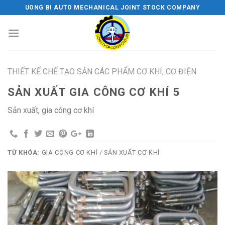
Skip
UONG BI AUTO MECHANICAL JOINT STOCK COMPANY
to
content
THIẾT KẾ CHẾ TẠO SẢN CÁC PHẨM CƠ KHÍ, CƠ ĐIỆN
SẢN XUẤT GIA CÔNG CƠ KHÍ 5
Sản xuất, gia công cơ khí
TỪ KHÓA:
GIA CÔNG CƠ KHÍ / SẢN XUẤT CƠ KHÍ