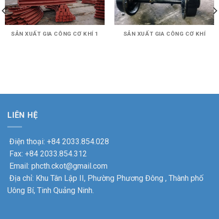
SẢN XUẤT GIA CÔNG CƠ KHÍ 1
SẢN XUẤT GIA CÔNG CƠ KHÍ
LIÊN HỆ
Điện thoại: +84 2033.854.028
Fax: +84 2033.854.312
Email: phcth.ckot@gmail.com
Địa chỉ: Khu Tân Lập II, Phường Phương Đông , Thành phố
Uông Bí, Tinh Quảng Ninh.