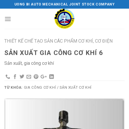
Skip
UONG BI AUTO MECHANICAL JOINT STOCK COMPANY
to
content
THIẾT KẾ CHẾ TẠO SẢN CÁC PHẨM CƠ KHÍ, CƠ ĐIỆN
SẢN XUẤT GIA CÔNG CƠ KHÍ 6
Sản xuất, gia công cơ khí
TỪ KHÓA:
GIA CÔNG CƠ KHÍ / SẢN XUẤT CƠ KHÍ