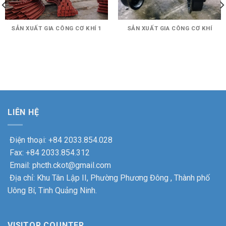
SẢN XUẤT GIA CÔNG CƠ KHÍ 1
SẢN XUẤT GIA CÔNG CƠ KHÍ
LIÊN HỆ
Điện thoại: +84 2033.854.028
Fax: +84 2033.854.312
Email: phcth.ckot@gmail.com
Địa chỉ: Khu Tân Lập II, Phường Phương Đông , Thành phố
Uông Bí, Tinh Quảng Ninh.
VISITOR COUNTER