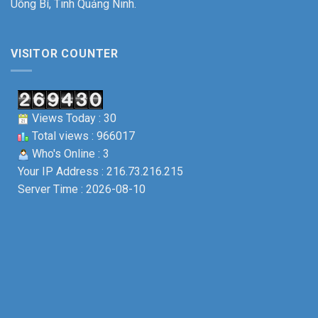
Uông Bí, Tinh Quảng Ninh.
tô
Liệt
Uông
sỹ.
Bí
VISITOR COUNTER
Views Today : 30
Total views : 966017
Who's Online : 3
Your IP Address : 216.73.216.215
Server Time : 2026-08-10