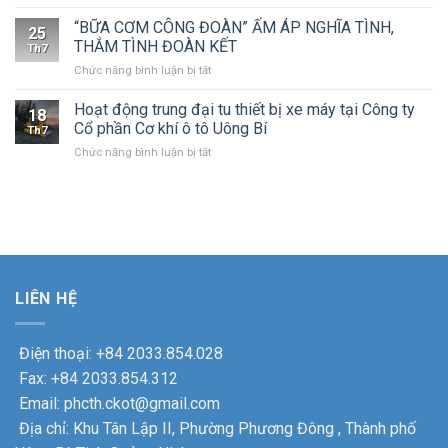
Công
cổ
Công
niên
ty
phần
ty
“BỮA CƠM CÔNG ĐOÀN” ẤM ÁP NGHĨA TÌNH,
năm
25
cổ
Cơ
Cổ
THẮM TÌNH ĐOÀN KẾT
2026
Th7
phần
khí
phần
ở
Chức năng bình luận bị tắt
Cơ
ô
Cơ
“BỮA
khí
tô
khí
CƠM
Hoạt động trung đại tu thiết bị xe máy tại Công ty
ô
Uông
ô
18
CÔNG
tô
Bí
Cổ phần Cơ khí ô tô Uông Bí
tô
Th7
ĐOÀN”
Uông
lần
Uông
ở
Chức năng bình luận bị tắt
ẤM
Bí
thứ
Bí
Hoạt
ÁP
tri
XXV
động
NGHĨA
ân
nhiệm
trung
TÌNH,
các
kỳ
đại
THẮM
gia
2025
tu
TÌNH
đình
–
thiết
ĐOÀN
chính
2030
bị
KẾT
sách
thành
xe
nhân
công
LIÊN HỆ
máy
dịp
tốt
tại
kỉ
đẹp.
Công
niệm
Điện thoại: +84 2033.854.028
ty
78
Cổ
Fax: +84 2033.854.312
năm
phần
ngày
Email: phcth.ckot@gmail.com
Cơ
Thương
khí
Địa chỉ: Khu Tân Lập II, Phường Phương Đông , Thành phố
binh
ô
–