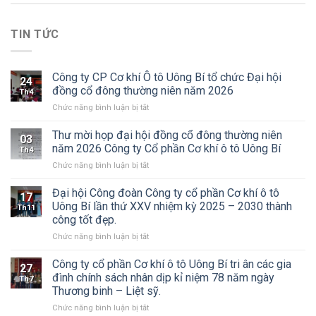
TIN TỨC
Công ty CP Cơ khí Ô tô Uông Bí tổ chức Đại hội
24
đồng cổ đông thường niên năm 2026
Th4
ở
Chức năng bình luận bị tắt
Công
ty
Thư mời họp đại hội đồng cổ đông thường niên
03
CP
năm 2026 Công ty Cổ phần Cơ khí ô tô Uông Bí
Th4
Cơ
ở
Chức năng bình luận bị tắt
khí
Thư
Ô
mời
Đại hội Công đoàn Công ty cổ phần Cơ khí ô tô
tô
17
họp
Uông
Uông Bí lần thứ XXV nhiệm kỳ 2025 – 2030 thành
Th11
đại
Bí
công tốt đẹp.
hội
tổ
ở
Chức năng bình luận bị tắt
đồng
chức
Đại
cổ
Đại
hội
đông
Công ty cổ phần Cơ khí ô tô Uông Bí tri ân các gia
hội
27
Công
thường
đồng
đình chính sách nhân dịp kỉ niệm 78 năm ngày
Th7
đoàn
niên
cổ
Thương binh – Liệt sỹ.
Công
năm
đông
ở
Chức năng bình luận bị tắt
ty
2026
thường