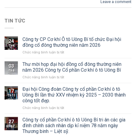
Leave a comment
TIN TỨC
Công ty CP Cơ khí Ô tô Uông Bí tổ chức Đại hội
24
đồng cổ đông thường niên năm 2026
Th4
ở
Chức năng bình luận bị tắt
Công
ty
Thư mời họp đại hội đồng cổ đông thường niên
03
CP
năm 2026 Công ty Cổ phần Cơ khí ô tô Uông Bí
Th4
Cơ
ở
Chức năng bình luận bị tắt
khí
Thư
Ô
mời
Đại hội Công đoàn Công ty cổ phần Cơ khí ô tô
tô
17
họp
Uông
Uông Bí lần thứ XXV nhiệm kỳ 2025 – 2030 thành
Th11
đại
Bí
công tốt đẹp.
hội
tổ
ở
Chức năng bình luận bị tắt
đồng
chức
Đại
cổ
Đại
hội
đông
Công ty cổ phần Cơ khí ô tô Uông Bí tri ân các gia
hội
27
Công
thường
đồng
đình chính sách nhân dịp kỉ niệm 78 năm ngày
Th7
đoàn
niên
cổ
Thương binh – Liệt sỹ.
Công
năm
đông