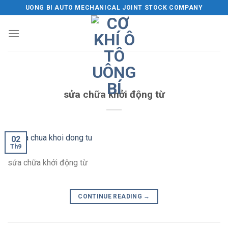
Skip
UONG BI AUTO MECHANICAL JOINT STOCK COMPANY
to
content
sửa chữa khởi động từ
02
Th9
sửa chữa khởi động từ
CONTINUE READING
→