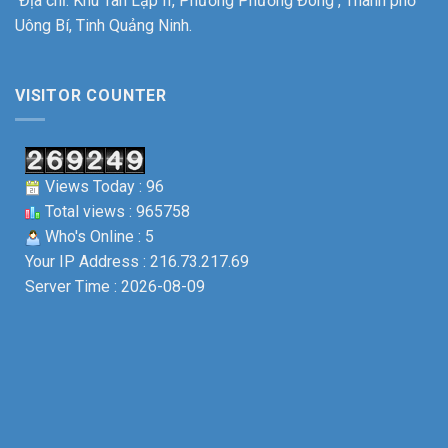
Địa chỉ: Khu Tân Lập II, Phường Phương Đông , Thành phố
binh
ô
–
Uông Bí, Tinh Quảng Ninh.
tô
Liệt
Uông
sỹ.
Bí
VISITOR COUNTER
Views Today : 96
Total views : 965758
Who's Online : 5
Your IP Address : 216.73.217.69
Server Time : 2026-08-09