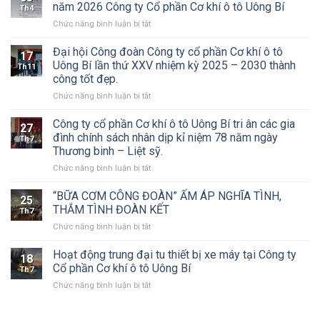
CP
năm 2026 Công ty Cổ phần Cơ khí ô tô Uông Bí
Th4
Cơ
ở
Chức năng bình luận bị tắt
khí
Thư
Ô
mời
Đại hội Công đoàn Công ty cổ phần Cơ khí ô tô
tô
17
họp
Uông
Uông Bí lần thứ XXV nhiệm kỳ 2025 – 2030 thành
Th11
đại
Bí
công tốt đẹp.
hội
tổ
ở
Chức năng bình luận bị tắt
đồng
chức
Đại
cổ
Đại
hội
đông
Công ty cổ phần Cơ khí ô tô Uông Bí tri ân các gia
hội
27
Công
thường
đồng
đình chính sách nhân dịp kỉ niệm 78 năm ngày
Th7
đoàn
niên
cổ
Thương binh – Liệt sỹ.
Công
năm
đông
ở
Chức năng bình luận bị tắt
ty
2026
thường
Công
cổ
Công
niên
ty
phần
ty
“BỮA CƠM CÔNG ĐOÀN” ẤM ÁP NGHĨA TÌNH,
năm
25
cổ
Cơ
Cổ
THẮM TÌNH ĐOÀN KẾT
2026
Th7
phần
khí
phần
ở
Chức năng bình luận bị tắt
Cơ
ô
Cơ
“BỮA
khí
tô
khí
CƠM
Hoạt động trung đại tu thiết bị xe máy tại Công ty
ô
Uông
ô
18
CÔNG
tô
Bí
Cổ phần Cơ khí ô tô Uông Bí
tô
Th7
ĐOÀN”
Uông
lần
Uông
ở
Chức năng bình luận bị tắt
ẤM
Bí
thứ
Bí
Hoạt
ÁP
tri
XXV
động
NGHĨA
ân
nhiệm