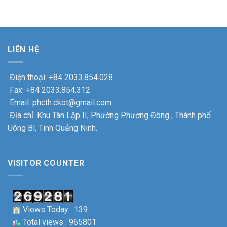
trung
TÌNH,
các
kỳ
đại
THẮM
gia
2025
tu
TÌNH
đình
–
thiết
ĐOÀN
chính
2030
bị
KẾT
sách
thành
xe
nhân
công
LIÊN HỆ
máy
dịp
tốt
tại
kỉ
đẹp.
Công
niệm
Điện thoại: +84 2033.854.028
ty
78
Cổ
Fax: +84 2033.854.312
năm
phần
ngày
Email: phcth.ckot@gmail.com
Cơ
Thương
khí
Địa chỉ: Khu Tân Lập II, Phường Phương Đông , Thành phố
binh
ô
–
Uông Bí, Tinh Quảng Ninh.
tô
Liệt
Uông
sỹ.
Bí
VISITOR COUNTER
Views Today : 139
Total views : 965801