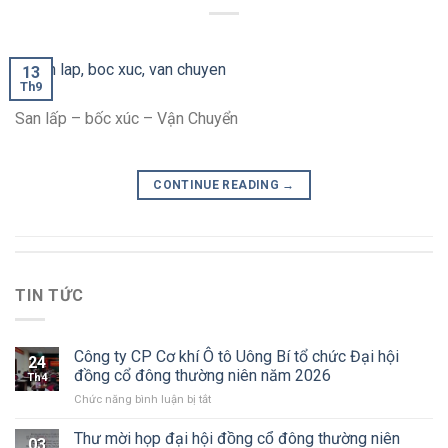
13
Th9
San lấp – bốc xúc – Vận Chuyển
CONTINUE READING
→
TIN TỨC
Công ty CP Cơ khí Ô tô Uông Bí tổ chức Đại hội
24
đồng cổ đông thường niên năm 2026
Th4
ở
Chức năng bình luận bị tắt
Công
ty
Thư mời họp đại hội đồng cổ đông thường niên
03