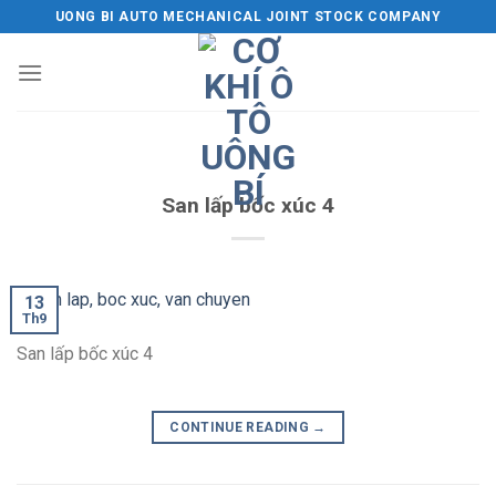
Skip
UONG BI AUTO MECHANICAL JOINT STOCK COMPANY
to
content
San lấp bốc xúc 4
13
Th9
San lấp bốc xúc 4
CONTINUE READING
→