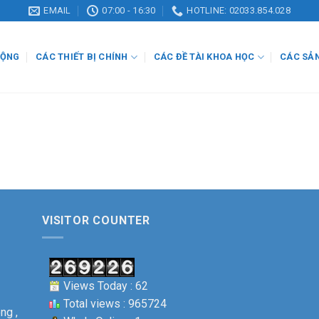
EMAIL
07:00 - 16:30
HOTLINE: 02033.854.028
ĐỘNG
CÁC THIẾT BỊ CHÍNH
CÁC ĐỀ TÀI KHOA HỌC
CÁC SẢ
VISITOR COUNTER
Views Today : 62
Total views : 965724
ng ,