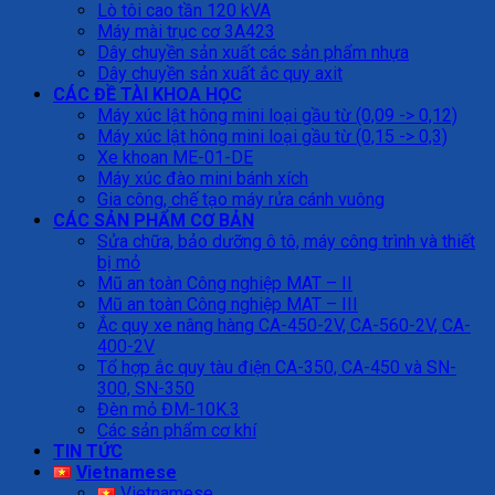
Lò tôi cao tần 120 kVA
Máy mài trục cơ 3A423
Dây chuyền sản xuất các sản phẩm nhựa
Dây chuyền sản xuất ắc quy axit
CÁC ĐỀ TÀI KHOA HỌC
Máy xúc lật hông mini loại gầu từ (0,09 -> 0,12)
Máy xúc lật hông mini loại gầu từ (0,15 -> 0,3)
Xe khoan ME-01-DE
Máy xúc đào mini bánh xích
Gia công, chế tạo máy rửa cánh vuông
CÁC SẢN PHẨM CƠ BẢN
Sửa chữa, bảo dưỡng ô tô, máy công trình và thiết
bị mỏ
Mũ an toàn Công nghiệp MAT – II
Mũ an toàn Công nghiệp MAT – III
Ắc quy xe nâng hàng CA-450-2V, CA-560-2V, CA-
400-2V
Tổ hợp ắc quy tàu điện CA-350, CA-450 và SN-
300, SN-350
Đèn mỏ ĐM-10K.3
Các sản phẩm cơ khí
TIN TỨC
Vietnamese
Vietnamese