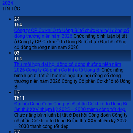
2024
TIN TỨC
24
Th4
Công ty CP Cơ khí Ô tô Uông Bí tổ chức Đại hội đồng cổ
đông thường niên năm 2026
Chức năng bình luận bị tắt
ở Công ty CP Cơ khí Ô tô Uông Bí tổ chức Đại hội đồng
cổ đông thường niên năm 2026
03
Th4
Thư mời họp đại hội đồng cổ đông thường niên năm
2026 Công ty Cổ phần Cơ khí ô tô Uông Bí
Chức năng
bình luận bị tắt
ở Thư mời họp đại hội đồng cổ đông
thường niên năm 2026 Công ty Cổ phần Cơ khí ô tô Uông
Bí
17
Th11
Đại hội Công đoàn Công ty cổ phần Cơ khí ô tô Uông Bí
lần thứ XXV nhiệm kỳ 2025 – 2030 thành công tốt đẹp.
Chức năng bình luận bị tắt
ở Đại hội Công đoàn Công ty
cổ phần Cơ khí ô tô Uông Bí lần thứ XXV nhiệm kỳ 2025
– 2030 thành công tốt đẹp.
27