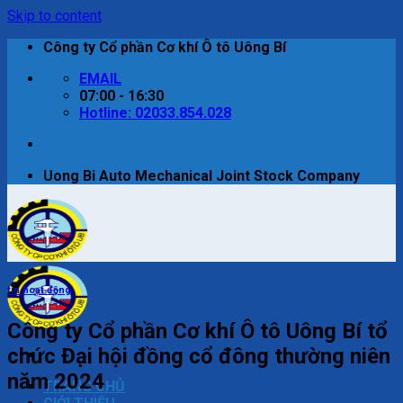
Skip to content
Công ty Cổ phần Cơ khí Ô tô Uông Bí
EMAIL
07:00 - 16:30
Hotline: 02033.854.028
Uong Bi Auto Mechanical Joint Stock Company
tin hoạt động
Công ty Cổ phần Cơ khí Ô tô Uông Bí tổ
chức Đại hội đồng cổ đông thường niên
năm 2024
TRANG CHỦ