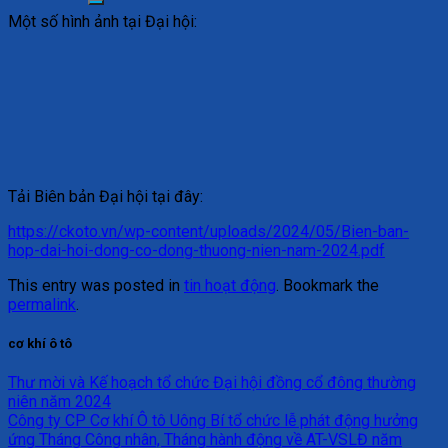
Một số hình ảnh tại Đại hội:
Tải Biên bản Đại hội tại đây:
https://ckoto.vn/wp-content/uploads/2024/05/Bien-ban-
hop-dai-hoi-dong-co-dong-thuong-nien-nam-2024.pdf
This entry was posted in
tin hoạt động
. Bookmark the
permalink
.
cơ khí ô tô
Thư mời và Kế hoạch tổ chức Đại hội đồng cổ đông thường
niên năm 2024
Công ty CP Cơ khí Ô tô Uông Bí tổ chức lễ phát động hưởng
ứng Tháng Công nhân, Tháng hành động về AT-VSLĐ năm