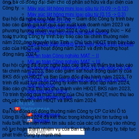
ông, bà cổ đông đại diện cho cổ phần sở hữu và đại diện của
CÁC ĐỀ TÀI KHOA HỌC
Công ty.
Máy xúc lật hông mini loại gầu từ (0,09 -> 0,12)
Máy xúc lật hông mini loại gầu từ (0,15 -> 0,3)
Đại hội đã nghe ông Mai Trí Thọ – Giám đốc Công ty trình bày
Xe khoan ME-01-DE
báo cáo đánh giá kết quả sản xuất kinh doanh năm 2023 và
Máy xúc đào mini bánh xích
phương hương nhiệm vụ năm 2024; ông Lê Quang Đức – Kế
Gia công, chế tạo máy rửa cánh vuông
toán trưởng Công ty trình bày báo cáo tài chính thường niên
CÁC SẢN PHẨM CƠ BẢN
năm 202; ông Nguyễn Văn Tình – Chủ tịch HĐQT trình bày báo
Sửa chữa, bảo dưỡng ô tô, máy công trình và thiết
cáo của HĐQT về hoạt động năm 2023 và định hướng hoạt
bị mỏ
động năm 2024.
Mũ an toàn Công nghiệp MAT – II
Mũ an toàn Công nghiệp MAT – III
Đại hội cũng đã được nghe báo cáo BKS về thẩm tra báo cáo
Ắc quy xe nâng hàng CA-450-2V, CA-560-2V, CA-
tài chính năm 2023; Báo cáo giám sát hoạt động quản lý của
400-2V
BKS đối với HĐQT và Ban Giám đốc điều hành năm 2023; Tờ
Tổ hợp ắc quy tàu điện CA-350, CA-450 và SN-
trình đề xuất lựa chọn Công ty kiểm toán độc lập năm 2024;
300, SN-350
Báo cáo chi trả thù lao cho thành viên HĐQT, BKS năm 2023;
Đèn mỏ ĐM-10K.3
Tờ trình thông qua mức lương của Chủ tịch HĐQT, mức thù lao
Các sản phẩm cơ khí
cho các thành viên HĐQT và BKS năm 2024.
TIN TỨC
Vietnamese
Đại hội đồng cổ đông thường niên Công ty CP Cơ khí Ô tô
Vietnamese
Uông Bí năm 2024 đã kết thúc trong không khí tin tưởng và
English
hiểu biết, thể hiện niềm tin sâu sắc của các cổ đông vào những
nỗ lực hoàn thành nhiệm vụ của Ban Lãnh đạo Công ty, tiếp tục
phát triển Công ty mạnh mẽ.