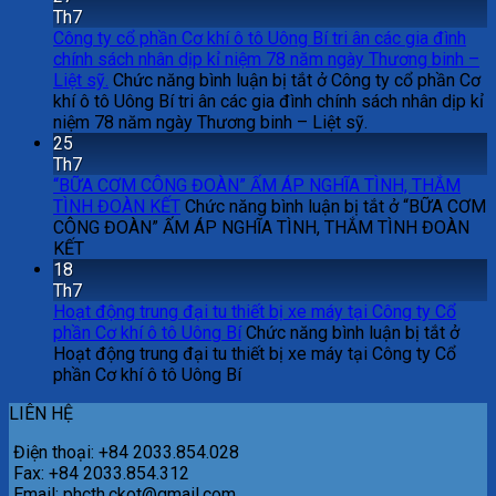
Th7
Công ty cổ phần Cơ khí ô tô Uông Bí tri ân các gia đình
chính sách nhân dịp kỉ niệm 78 năm ngày Thương binh –
Liệt sỹ.
Chức năng bình luận bị tắt
ở Công ty cổ phần Cơ
khí ô tô Uông Bí tri ân các gia đình chính sách nhân dịp kỉ
niệm 78 năm ngày Thương binh – Liệt sỹ.
25
Th7
“BỮA CƠM CÔNG ĐOÀN” ẤM ÁP NGHĨA TÌNH, THẮM
TÌNH ĐOÀN KẾT
Chức năng bình luận bị tắt
ở “BỮA CƠM
CÔNG ĐOÀN” ẤM ÁP NGHĨA TÌNH, THẮM TÌNH ĐOÀN
KẾT
18
Th7
Hoạt động trung đại tu thiết bị xe máy tại Công ty Cổ
phần Cơ khí ô tô Uông Bí
Chức năng bình luận bị tắt
ở
Hoạt động trung đại tu thiết bị xe máy tại Công ty Cổ
phần Cơ khí ô tô Uông Bí
LIÊN HỆ
Điện thoại: +84 2033.854.028
Fax: +84 2033.854.312
Email: phcth.ckot@gmail.com