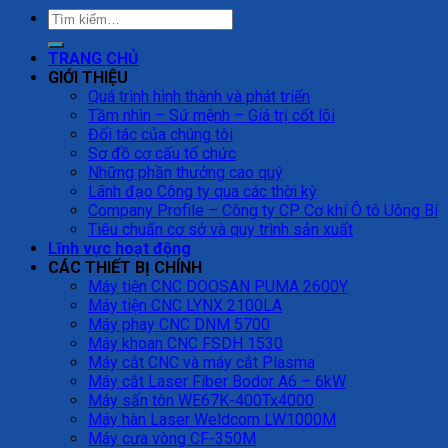
TRANG CHỦ
GIỚI THIỆU
Quá trình hình thành và phát triển
Tầm nhìn – Sứ mệnh – Giá trị cốt lõi
Đối tác của chúng tôi
Sơ đồ cơ cấu tổ chức
Những phần thưởng cao quý
Lãnh đạo Công ty qua các thời kỳ
Company Profile – Công ty CP Cơ khí Ô tô Uông Bí
Tiêu chuẩn cơ sở và quy trình sản xuất
Lĩnh vực hoạt động
CÁC THIẾT BỊ CHÍNH
Máy tiện CNC DOOSAN PUMA 2600Y
Máy tiện CNC LYNX 2100LA
Máy phay CNC DNM 5700
Máy khoan CNC FSDH 1530
Máy cắt CNC và máy cắt Plasma
Máy cắt Laser Fiber Bodor A6 – 6kW
Máy sấn tôn WE67K-400Tx4000
Máy hàn Laser Weldcom LW1000M
Máy cưa vòng CF-350M