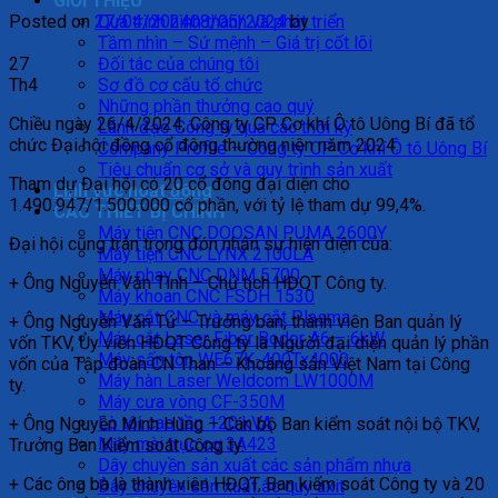
GIỚI THIỆU
Posted on
27/04/2024
08/05/2024
by
Quá trình hình thành và phát triển
Tầm nhìn – Sứ mệnh – Giá trị cốt lõi
27
Đối tác của chúng tôi
Th4
Sơ đồ cơ cấu tổ chức
Những phần thưởng cao quý
Chiều ngày 26/4/2024, Công ty CP Cơ khí Ô tô Uông Bí đã tổ
Lãnh đạo Công ty qua các thời kỳ
chức Đại hội
đồng cổ đông thường niên năm 2024.
Company Profile – Công ty CP Cơ khí Ô tô Uông Bí
Tiêu chuẩn cơ sở và quy trình sản xuất
Tham dự Đại hội có 20 cổ đông đại diện cho
Lĩnh vực hoạt động
1.490.947/1.500.000 cổ phần, với tỷ lệ tham dự 99,4%.
CÁC THIẾT BỊ CHÍNH
Máy tiện CNC DOOSAN PUMA 2600Y
Đại hội cũng trân trọng đón nhận sự hiện diện của:
Máy tiện CNC LYNX 2100LA
Máy phay CNC DNM 5700
+ Ông Nguyễn Văn Tình – Chủ tịch HĐQT Công ty.
Máy khoan CNC FSDH 1530
Máy cắt CNC và máy cắt Plasma
+ Ông Nguyễn Văn Tứ – Trưởng ban, thành viên Ban quản lý
Máy cắt Laser Fiber Bodor A6 – 6kW
vốn TKV, Ủy viên HĐQT Công ty là Người đại diện quản lý phần
Máy sấn tôn WE67K-400Tx4000
vốn của Tập đoàn CN Than – Khoáng sản Việt Nam tại Công
Máy hàn Laser Weldcom LW1000M
ty.
Máy cưa vòng CF-350M
Lò tôi cao tần 120 kVA
+ Ông Nguyễn Minh Hùng – Cán bộ Ban kiểm soát nội bộ TKV,
Máy mài trục cơ 3A423
Trưởng Ban Kiểm soát Công ty.
Dây chuyền sản xuất các sản phẩm nhựa
+ Các ông bà là thành viên HĐQT, Ban kiểm soát Công ty và 20
Dây chuyền sản xuất ắc quy axit